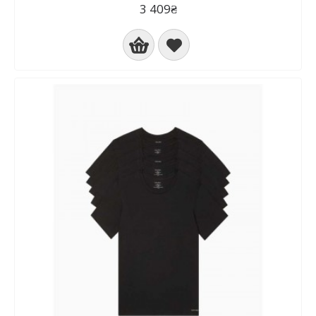
3 409₴