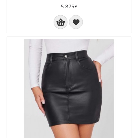
5 875₴