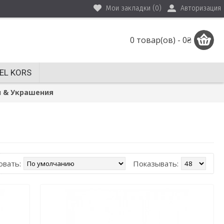
Мои закладки (
0
)
Авторизация
0 товар(ов) - 0₴
EL KORS
и & Украшения
овать:
Показывать: