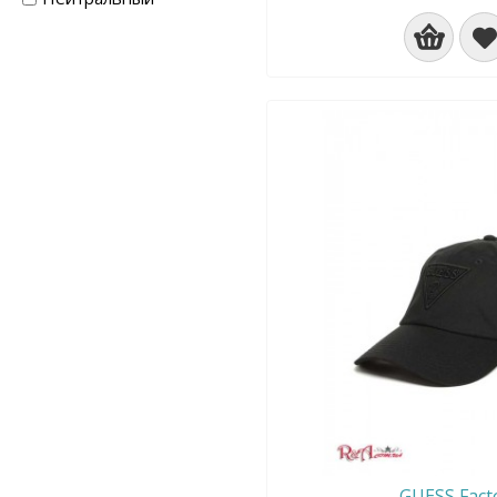
Серый
Синий
Черный
ЧерныйБелый
GUESS Fact