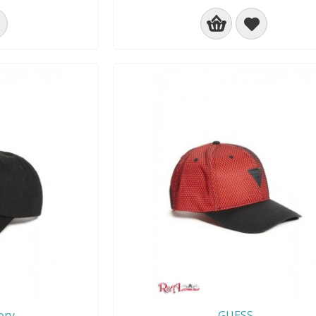
ory
GUESS