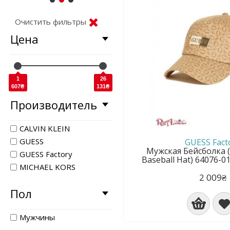
1
2
3
Очистить фильтры
Цена
1
26
607₴
131₴
Производитель
CALVIN KLEIN
GUESS
GUESS Fact
Мужская Бейсболка (
GUESS Factory
Baseball Hat) 64076-
MICHAEL KORS
2 009₴
Пол
Мужчины