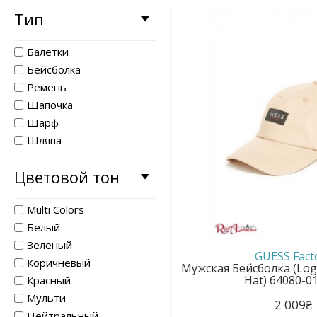
Тип
Балетки
Бейсболка
Ремень
Шапочка
Шарф
Шляпа
Цветовой тон
Multi Colors
Белый
Зеленый
GUESS Fact
Коричневый
Мужская Бейсболка (Logo
Hat) 64080-0
Красный
Мульти
2 009₴
Нейтральный