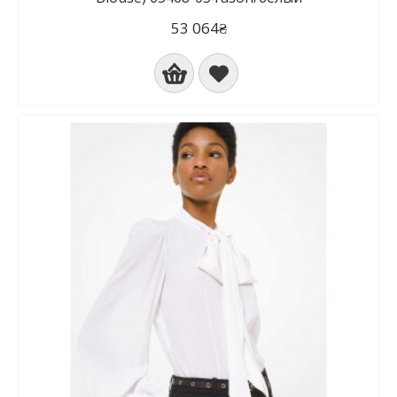
53 064₴